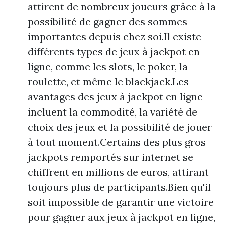
attirent de nombreux joueurs grâce à la
possibilité de gagner des sommes
importantes depuis chez soi.Il existe
différents types de jeux à jackpot en
ligne, comme les slots, le poker, la
roulette, et même le blackjack.Les
avantages des jeux à jackpot en ligne
incluent la commodité, la variété de
choix des jeux et la possibilité de jouer
à tout moment.Certains des plus gros
jackpots remportés sur internet se
chiffrent en millions de euros, attirant
toujours plus de participants.Bien qu'il
soit impossible de garantir une victoire
pour gagner aux jeux à jackpot en ligne,