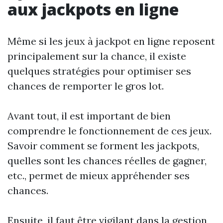
aux jackpots en ligne
Même si les jeux à jackpot en ligne reposent
principalement sur la chance, il existe
quelques stratégies pour optimiser ses
chances de remporter le gros lot.
Avant tout, il est important de bien
comprendre le fonctionnement de ces jeux.
Savoir comment se forment les jackpots,
quelles sont les chances réelles de gagner,
etc., permet de mieux appréhender ses
chances.
Ensuite, il faut être vigilant dans la gestion