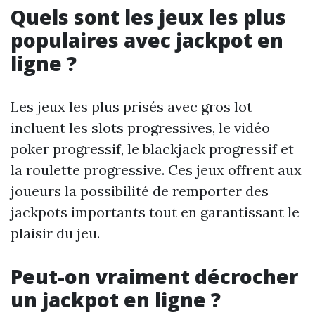
Quels sont les jeux les plus
populaires avec jackpot en
ligne ?
Les jeux les plus prisés avec gros lot
incluent les slots progressives, le vidéo
poker progressif, le blackjack progressif et
la roulette progressive. Ces jeux offrent aux
joueurs la possibilité de remporter des
jackpots importants tout en garantissant le
plaisir du jeu.
Peut-on vraiment décrocher
un jackpot en ligne ?