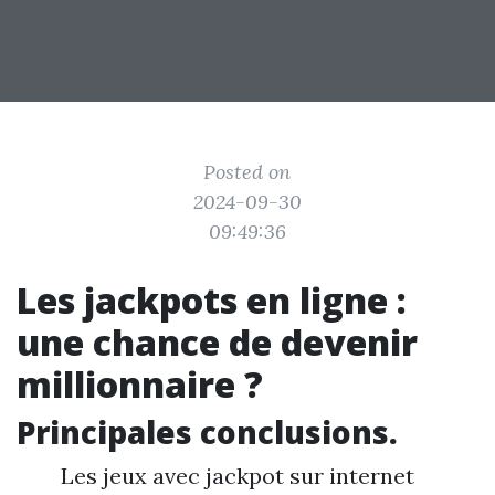
Posted on
2024-09-30
09:49:36
Les jackpots en ligne :
une chance de devenir
millionnaire ?
Principales conclusions.
Les jeux avec jackpot sur internet