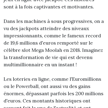
sont à la fois captivantes et motivantes.
Dans les machines à sous progressives, on a
vu des jackpots atteindre des niveaux
impressionnants, comme le fameux record
de 19,6 millions d'euros remporté sur le
célèbre slot Mega Moolah en 2018. Imaginez
la transformation de vie qui est devenu
multimillionnaire en un instant !
Les loteries en ligne, comme l'Euromillions
ou le Powerball, ont aussi vu des gains
énormes, dépassant parfois les 200 millions
d'euros. Ces montants historiques ont
souvent fait la une de l'actualité et ont