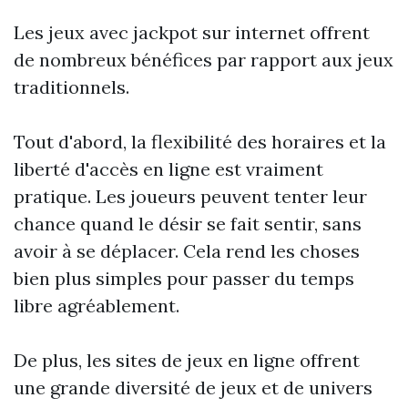
Les jeux avec jackpot sur internet offrent
de nombreux bénéfices par rapport aux jeux
traditionnels.
Tout d'abord, la flexibilité des horaires et la
liberté d'accès en ligne est vraiment
pratique. Les joueurs peuvent tenter leur
chance quand le désir se fait sentir, sans
avoir à se déplacer. Cela rend les choses
bien plus simples pour passer du temps
libre agréablement.
De plus, les sites de jeux en ligne offrent
une grande diversité de jeux et de univers