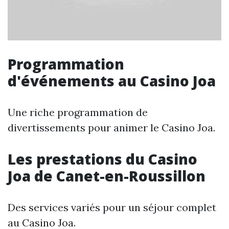
Programmation
d'événements au Casino Joa
Une riche programmation de
divertissements pour animer le Casino Joa.
Les prestations du Casino
Joa de Canet-en-Roussillon
Des services variés pour un séjour complet
au Casino Joa.