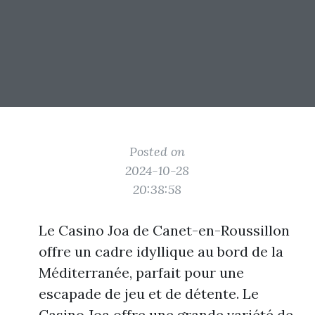
Posted on
2024-10-28
20:38:58
Le Casino Joa de Canet-en-Roussillon
offre un cadre idyllique au bord de la
Méditerranée, parfait pour une
escapade de jeu et de détente. Le
Casino Joa offre une grande variété de