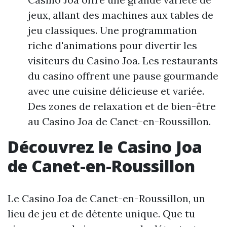
jeux, allant des machines aux tables de
jeu classiques. Une programmation
riche d'animations pour divertir les
visiteurs du Casino Joa. Les restaurants
du casino offrent une pause gourmande
avec une cuisine délicieuse et variée.
Des zones de relaxation et de bien-être
au Casino Joa de Canet-en-Roussillon.
Découvrez le Casino Joa
de Canet-en-Roussillon
Le Casino Joa de Canet-en-Roussillon, un
lieu de jeu et de détente unique. Que tu