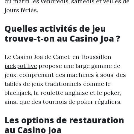
du matin les vendredis, samedis et veilles de
jours fériés.
Quelles activités de jeu
trouve-t-on au Casino Joa ?
Le Casino Joa de Canet-en-Roussillon
jackpot live
propose une large gamme de
jeux, comprenant des machines à sous, des
tables de jeux traditionnels comme le
blackjack, la roulette anglaise et le poker,
ainsi que des tournois de poker réguliers.
Les options de restauration
au Casino Joa