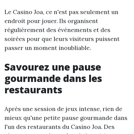
Le Casino Joa, ce n'est pas seulement un
endroit pour jouer. Ils organisent
régulièrement des événements et des
soirées pour que leurs visiteurs puissent
passer un moment inoubliable.
Savourez une pause
gourmande dans les
restaurants
Après une session de jeux intense, rien de
mieux qu'une petite pause gourmande dans
l'un des restaurants du Casino Joa. Des