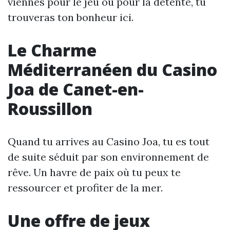
viennes pour le jeu ou pour la détente, tu
trouveras ton bonheur ici.
Le Charme
Méditerranéen du Casino
Joa de Canet-en-
Roussillon
Quand tu arrives au Casino Joa, tu es tout
de suite séduit par son environnement de
rêve. Un havre de paix où tu peux te
ressourcer et profiter de la mer.
Une offre de jeux