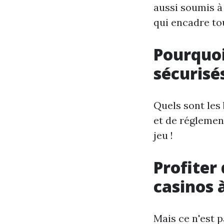
aussi soumis à 
qui encadre tou
Pourquoi
sécurisé
Quels sont les
et de réglemen
jeu !
Profiter
casinos 
Mais ce n'est p