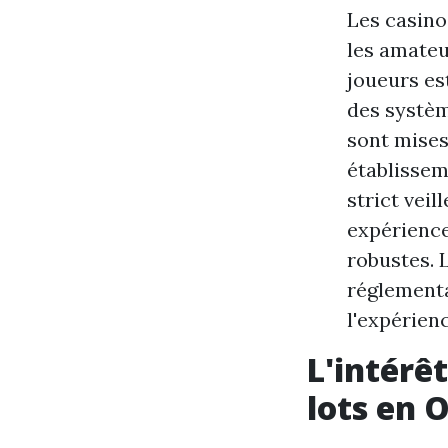
Les casino
les amateu
joueurs es
des systèm
sont mises
établissem
strict vei
expérience
robustes. 
réglementa
l'expérienc
L'intérêt
lots en 