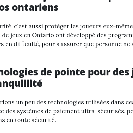
nos ontariens
urité, c'est aussi protéger les joueurs eux-même
 de jeux en Ontario ont développé des progra
rs en difficulté, pour s'assurer que personne ne
nologies de pointe pour des 
anquillité
lons un peu des technologies utilisées dans ces
ce des systèmes de paiement ultra-sécurisés, po
s en toute sécurité.