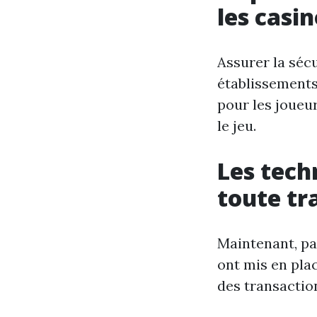
les casi
Assurer la séc
établissements
pour les joueu
le jeu.
Les tech
toute tr
Maintenant, par
ont mis en pla
des transaction