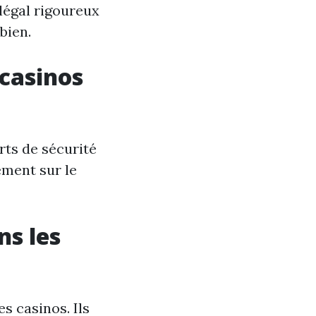
 légal rigoureux
bien.
 casinos
rts de sécurité
ement sur le
ns les
es casinos. Ils